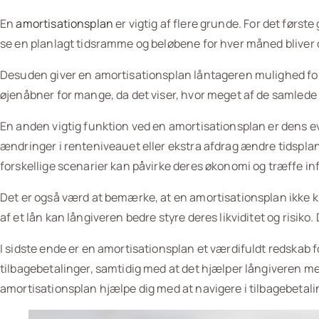
En
amortisationsplan
er vigtig af flere grunde. For det første
se en planlagt tidsramme og beløbene for hver måned bliver 
Desuden giver en amortisationsplan låntageren mulighed for 
øjenåbner for mange, da det viser, hvor meget af de samlede t
En anden vigtig funktion ved en amortisationsplan er dens evn
ændringer i renteniveauet eller ekstra afdrag ændre tidsplan
forskellige scenarier kan påvirke deres økonomi og træffe i
Det er også værd at bemærke, at en amortisationsplan ikke ku
af et lån kan långiveren bedre styre deres likviditet og risiko
I sidste ende er en amortisationsplan et værdifuldt redskab f
tilbagebetalinger, samtidig med at det hjælper långiveren med 
amortisationsplan hjælpe dig med at navigere i tilbagebetal