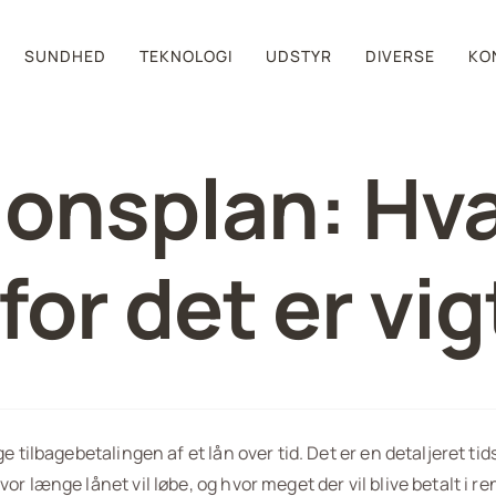
SUNDHED
TEKNOLOGI
UDSTYR
DIVERSE
KO
ionsplan: Hv
for det er vig
 tilbagebetalingen af et lån over tid. Det er en detaljeret tids
r længe lånet vil løbe, og hvor meget der vil blive betalt i re