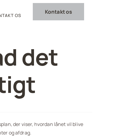
Kontakt os
NTAKT OS
ad det
tigt
plan, der viser, hvordan lånet vil blive
nter og afdrag.