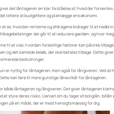
 giver det låntageren en klar forståelse af, hvad der forventes
det lettere at budgettere og planlægge ens økonomi.
at se, hvordan renterne og afdragene bidrager til at nedbri
ilbagebetalinger der går til at reducere gælden, og hvor meget
e til at vise, hvordan forskellige faktorer kan påvirke tilbag
en og det samlede beløb, der skal betales tilbage. Dette give
nformerede beslutninger.
n er nyttig for låntageren, men også for långiveren. Ved at h
. Dette kan føre til mere gunstige lånevilkår for låntageren.
or både låntageren og långiveren. Det giver låntageren klarhed
at styre deres risiko. Uanset om du tager et boliglån, billån 
ingen på en måde, der er mest hensigtsmæssig for dig.