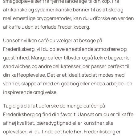
smagsoplevelser fra fjerne lande lige til din kop. Fra
afrikanske og sydamerikanske bønner til asiatiske og
mellemøstlige bryggemetoder, kan du udforske en verden
af kaffe uden at forlade Frederiksberg.
Uanset hvilken café du vælger at besøge på
Frederiksberg, vil du opleve enestående atmosfære og
gæstfrihed. Mange caféer tilbyder også lækre bagværk,
sandwiches og andre delikatesser, der passer perfekt til
din kaffeoplevelse. Det er et ideelt sted at mødes med
venner, slappe af med en god bog eller endda arbejde i en
inspirerende omgivelse.
Tag dig tid til at udforske de mange caféer på
Frederiksberg og find din favorit. Uanset om du er til kaffe
af høj kvalitet, bæredygtighed eller kunstneriske
oplevelser, vil du finde det hele her. Frederiksberg er