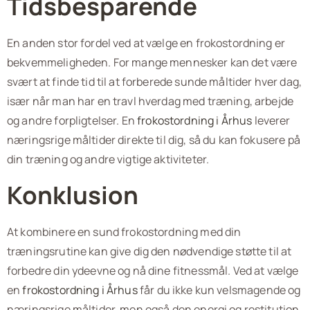
Tidsbesparende
En anden stor fordel ved at vælge en frokostordning er
bekvemmeligheden. For mange mennesker kan det være
svært at finde tid til at forberede sunde måltider hver dag,
især når man har en travl hverdag med træning, arbejde
og andre forpligtelser. En
frokostordning i Århus
leverer
næringsrige måltider direkte til dig, så du kan fokusere på
din træning og andre vigtige aktiviteter.
Konklusion
At kombinere en sund frokostordning med din
træningsrutine kan give dig den nødvendige støtte til at
forbedre din ydeevne og nå dine fitnessmål. Ved at vælge
en
frokostordning i Århus
får du ikke kun velsmagende og
næringsrige måltider, men også den energi og restitution,