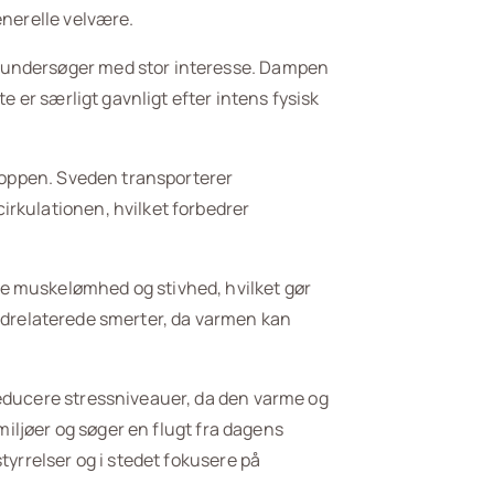
enerelle velvære.
r undersøger med stor interesse. Dampen
e er særligt gavnligt efter intens fysisk
kroppen. Sveden transporterer
irkulationen, hvilket forbedrer
e muskelømhed og stivhed, hvilket gør
 ledrelaterede smerter, da varmen kan
reducere stressniveauer, da den varme og
miljøer og søger en flugt fra dagens
tyrrelser og i stedet fokusere på