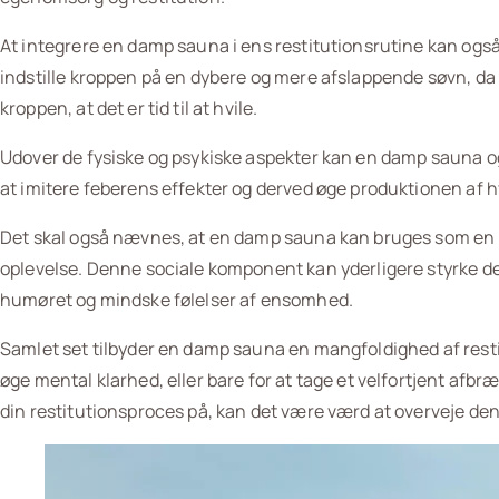
At integrere en damp sauna i ens restitutionsrutine kan ogs
indstille kroppen på en dybere og mere afslappende søvn, da
kroppen, at det er tid til at hvile.
Udover de fysiske og psykiske aspekter kan en damp sauna 
at imitere feberens effekter og derved øge produktionen af hv
Det skal også nævnes, at en damp sauna kan bruges som en del
oplevelse. Denne sociale komponent kan yderligere styrke de 
humøret og mindske følelser af ensomhed.
Samlet set tilbyder en damp sauna en mangfoldighed af resti
øge mental klarhed, eller bare for at tage et velfortjent afb
din restitutionsproces på, kan det være værd at overveje d