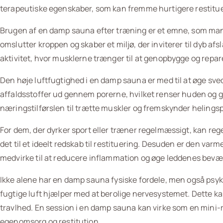
terapeutiske egenskaber, som kan fremme hurtigere restitueri
Brugen af en damp sauna efter træning er et emne, som man
omslutter kroppen og skaber et miljø, der inviterer til dyb a
aktivitet, hvor musklerne trænger til at genopbygge og repa
Den høje luftfugtighed i en damp sauna er med til at øge sve
affaldsstoffer ud gennem porerne, hvilket renser huden og g
næringstilførslen til trætte muskler og fremskynder helings
For dem, der dyrker sport eller træner regelmæssigt, kan r
det til et ideelt redskab til restituering. Desuden er den var
medvirke til at reducere inflammation og øge leddenes bevæ
Ikke alene har en damp sauna fysiske fordele, men også psyk
fugtige luft hjælper med at berolige nervesystemet. Dette kan
travlhed. En session i en damp sauna kan virke som en mini-r
egenomsorg og restitution.