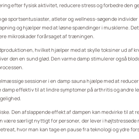
ng efter fysisk aktivitet, reducere stress og forbedre den g
ge sportsentusiaster, atleter og wellness-søgende individe
fslapning og hjælper med at løsne spændinger i musklerne. Dett
rere mikroskader forårsaget af træningen.
dproduktionen, hvilket hjælper med at skylle toksiner ud af 
iver den en sund glød. Den varme damp stimulerer også blodc
processen.
egelmæssige sessioner i en damp sauna hjælpe med at reducer
me damp effektiv til at lindre symptomer på arthritis og andre
gelighed.
iske. Den afslappende effekt af dampen kan medvirke til at 
 være særligt nyttigt for personer, der lever i højtstressede 
etreat, hvor man kan tage en pause fra teknologi og ydre fors