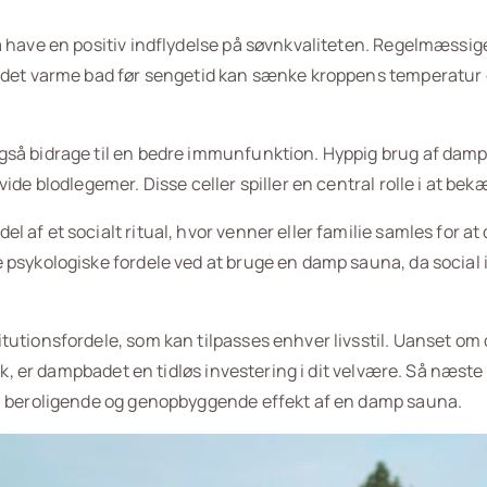
å have en positiv indflydelse på søvnkvaliteten. Regelmæssi
 det varme bad før sengetid kan sænke kroppens temperatur ef
også bidrage til en bedre immunfunktion. Hyppig brug af da
ide blodlegemer. Disse celler spiller en central rolle i at b
 af et socialt ritual, hvor venner eller familie samles for 
psykologiske fordele ved at bruge en damp sauna, da social i
tutionsfordele, som kan tilpasses enhver livsstil. Uanset om
ræk, er dampbadet en tidløs investering i dit velvære. Så næst
en beroligende og genopbyggende effekt af en damp sauna.