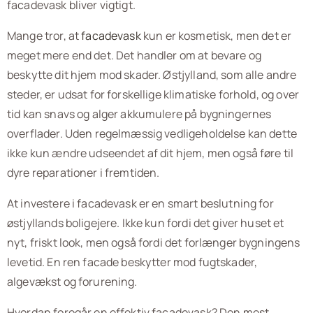
facadevask bliver vigtigt.
Mange tror, at
facadevask
kun er kosmetisk, men det er
meget mere end det. Det handler om at bevare og
beskytte dit hjem mod skader. Østjylland, som alle andre
steder, er udsat for forskellige klimatiske forhold, og over
tid kan snavs og alger akkumulere på bygningernes
overflader. Uden regelmæssig vedligeholdelse kan dette
ikke kun ændre udseendet af dit hjem, men også føre til
dyre reparationer i fremtiden.
At investere i facadevask er en smart beslutning for
østjyllands boligejere. Ikke kun fordi det giver huset et
nyt, friskt look, men også fordi det forlænger bygningens
levetid. En ren facade beskytter mod fugtskader,
algevækst og forurening.
Hvordan foregår en effektiv facadevask? Den mest