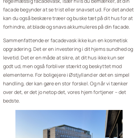
regelmæssig facadevask, især hvis du bemærker, at din
facade begynder at se trist eller snavset ud. For det andet
kan du også beskære træer og buske tæt på dit hus for at
forhindre, at blade og snavs akkumuleres på din facade.
Sammenfattende er facadevask ikke kun en kosmetisk
opgradering. Det er en investering i dit hjems sundhed og
levetid. Det er en måde at sikre, at dit hus ikke kun ser
godt ud, men også forbliver stærkt og beskyttet mod
elementerne. For boligejere i Østjylland er det en simpel
handling, der kan gøre en stor forskel. Og når vi tænker
over det, er det jo netop det, vores hjem fortjener – det
bedste.